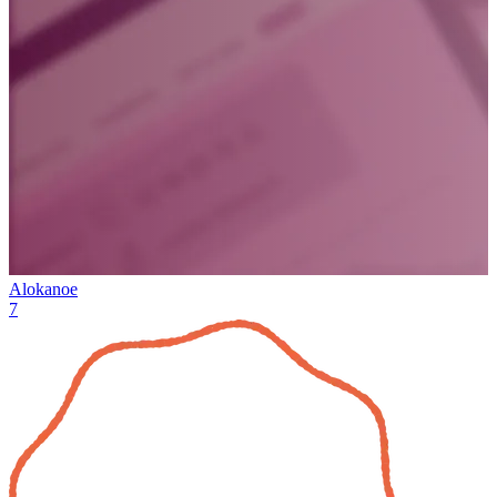
Alokanoe
7